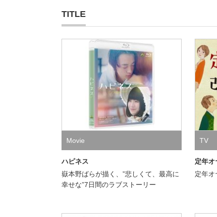
TITLE
Movie
TV
ハピネス
定年オ
嶽本野ばらが描く、”悲しくて、最高に
定年オ
幸せな”7日間のラブストーリー