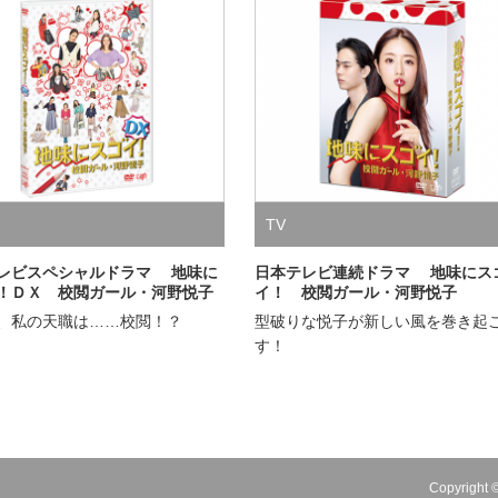
TV
レビスペシャルドラマ 地味に
日本テレビ連続ドラマ 地味にス
！ＤＸ 校閲ガール・河野悦子
イ！ 校閲ガール・河野悦子
、私の天職は……校閲！？
型破りな悦子が新しい風を巻き起
す！
Copyright