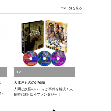
title一覧を見る
TV
ＣＫ
大江戸もののけ物語
人間と妖怪のバディが事件を解決！人
描く
情時代劇×妖怪ファンタジー！