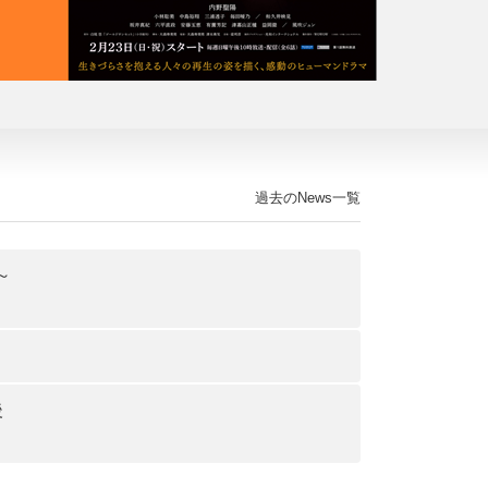
過去のNews一覧
～
後