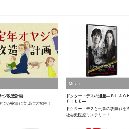
Movie
ヤジ改造計画
ドクター・デスの遺産―ＢＬＡ
ＦＩＬＥ―
ヤジが家事に育児に大奮闘！
ドクター・デスと刑事の攻防戦を
社会派医療ミステリー！