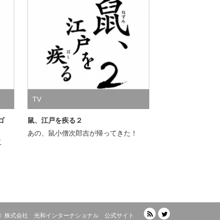
TV
ゴ
鼠、江戸を疾る２
あの、鼠小僧次郎吉が帰ってきた！
こ
RSS
Twitter
 ©
株式会社 光和インターナショナル 公式サイト