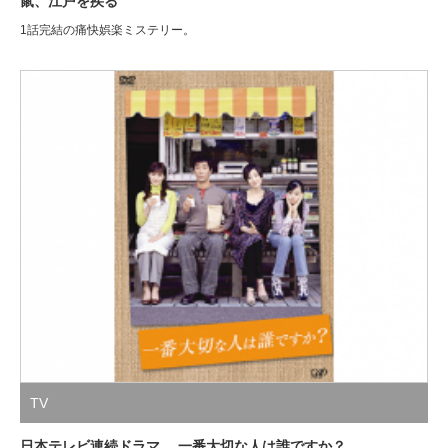
鼠、江戸を疾る
1話完結の痛快娯楽ミステリー。
TV
日本テレビ連続ドラマ 一番大切な人は誰ですか？