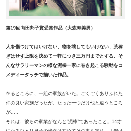
第19回向田邦子賞受賞作品（大森寿美男）
人を傷つけてはいけない、物を壊してもいけない、荒稼
ぎはせず上限を決めて一軒につき三万円までとする、そ
んなサラリーマンの様な泥棒一家に巻き起こる騒動をコ
メディータッチで描いた作品。
在るところに、一組の家族がいた。ごくごくありふれた
仲の良い家族だったが、たった一つだけ他と違うところ
が……
それは、彼らの家業がなんと”泥棒”であったこと。14才
になるひとり息子の光彦は初めてその事を知り、「僕は