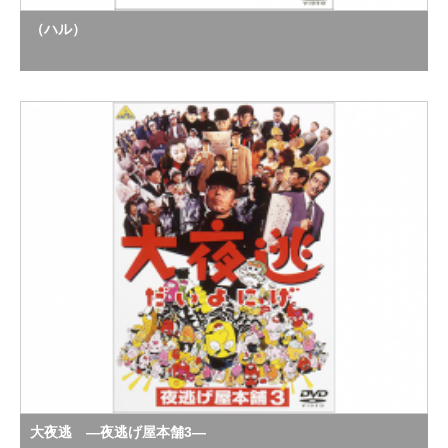
（ハル）
大夜逃 ―夜逃げ屋本舗3―