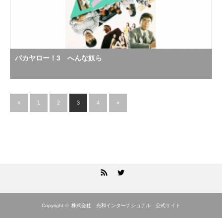
バカヤロー！3 へんな奴ら
«
1
2
3
4
»
RSS
Twitter
Copyright ©
株式会社 光和インターナショナル 公式サイト