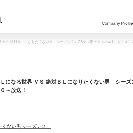
Company Profile
 ＶＳ 絶対ＢＬになりたくない男 シーズン２」CSテレ朝チャンネル1にて２０
Ｌになる世界 ＶＳ 絶対ＢＬになりたくない男 シーズ
０～放送！
たくない男 シーズン２」