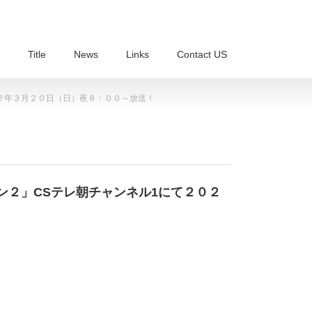
Title
News
Links
Contact US
２２年３月２０日（日）夜８：００～放送！
ン２」CSテレ朝チャンネル1にて２０２